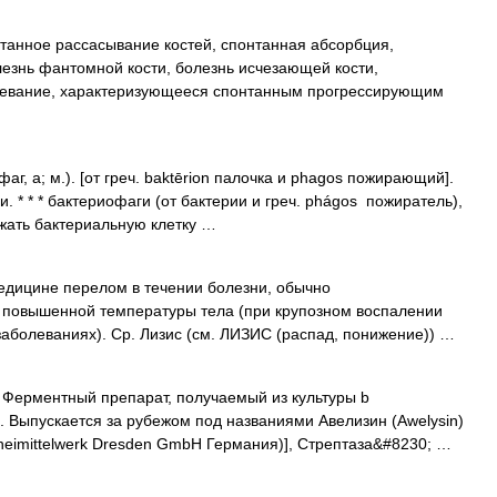
танное рассасывание костей, спонтанная абсорбция,
лезнь фантомной кости, болезнь исчезающей кости,
олевание, характеризующееся спонтанным прогрессирующим
аг, а; м.). [от греч. baktērion палочка и phagos пожирающий].
. * * * бактериофаги (от бактерии и греч. phágos пожиратель),
жать бактериальную клетку …
дицине перелом в течении болезни, обычно
повышенной температуры тела (при крупозном воспалении
заболеваниях). Ср. Лизис (см. ЛИЗИС (распад, понижение)) …
*. Ферментный препарат, получаемый из культуры b
. Выпускается за рубежом под названиями Авелизин (Аwelysin)
eimittelwerk Dresden GmbH Германия)], Стрептаза&#8230; …