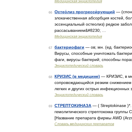
Медицинская энциклопедия
Остео́лиз прогресси́рующий
— (спон
66
злокачественная абсорбция костей, бо
эссенциальный остеолиз) редкое заб
рассасыванием&#8230; …
Медицинская энциклопедия
бактериофаги
— ов; мн. (ед. бактериоф
67
Вирусы, способные уничтожать бактерии
фаги, вирусы бактерий; способны пора
Энциклопедический словарь
КРИЗИС (в медицине)
— КРИЗИС, в ме
68
сопровождающийся резким снижением 
легких и других острых инфекционных 
Энциклопедический словарь
СТРЕПТОКИНАЗА
— ( Streptokinase )
69
гемолитического стрептококка группы С
[Название препарата фирмы АWD (Аrzn
Словарь медицинских препаратов