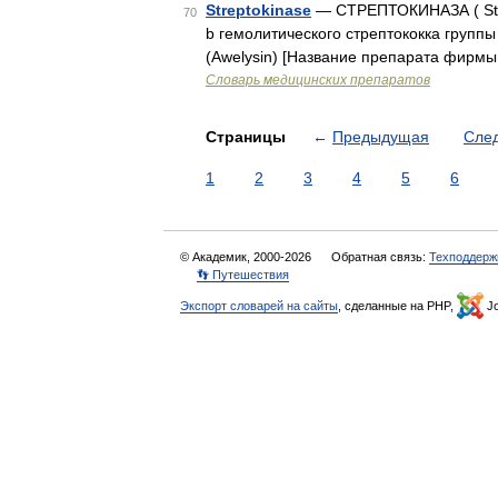
Streptokinase
— СТРЕПТОКИНАЗА ( Stre
70
b гемолитического стрептококка групп
(Аwelysin) [Название препарата фирм
Словарь медицинских препаратов
Страницы
←
Предыдущая
Сле
1
2
3
4
5
6
© Академик, 2000-2026
Обратная связь:
Техподдерж
👣 Путешествия
Экспорт словарей на сайты
, сделанные на PHP,
Jo