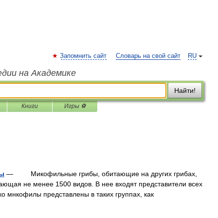
Запомнить сайт
Словарь на свой сайт
RU
едии на Академике
Найти!
Книги
Игры ⚽
бы
— Микофильные грибы, обитающие на других грибах,
ающая не менее 1500 видов. В нее входят представители всех
ко мнкофилы представлены в таких группах, как