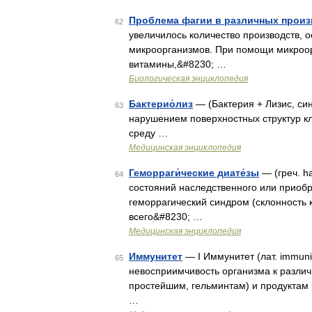
Проблема фагии в различных произ
62
увеличилось количество производств, 
микроорганизмов. При помощи микроо
витамины,&#8230; …
Биологическая энциклопедия
Бактерио́лиз
— (Бактерия + Лизис, си
63
нарушением поверхностных структур 
среду …
Медицинская энциклопедия
Геморраги́ческие диате́зы
— (греч. h
64
состояний наследственного или приоб
геморрагический синдром (склонность
всего&#8230; …
Медицинская энциклопедия
Иммунитет
— I Иммунитет (лат. immuni
65
невосприимчивость организма к разли
простейшим, гельминтам) и продуктам 
…