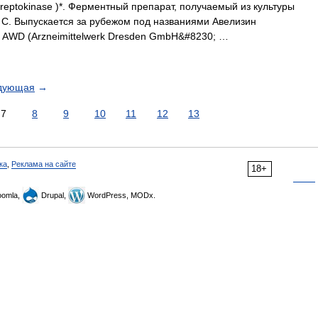
ptokinase )*. Ферментный препарат, получаемый из культуры
ы С. Выпускается за рубежом под названиями Авелизин
ы АWD (Аrzneimittelwerk Dresden GmbH&#8230; …
дующая
→
7
8
9
10
11
12
13
ка
,
Реклама на сайте
18+
omla,
Drupal,
WordPress, MODx.