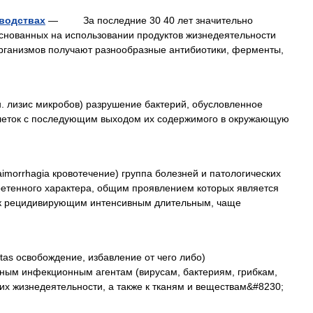
водствах
— За последние 30 40 лет значительно
основанных на использовании продуктов жизнедеятельности
рганизмов получают разнообразные антибиотики, ферменты,
н. лизис микробов) разрушение бактерий, обусловленное
клеток с последующим выходом их содержимого в окружающую
aimorrhagia кровотечение) группа болезней и патологических
ретенного характера, общим проявлением которых является
 к рецидивирующим интенсивным длительным, чаще
tas освобождение, избавление от чего либо)
чным инфекционным агентам (вирусам, бактериям, грибкам,
их жизнедеятельности, а также к тканям и веществам&#8230;